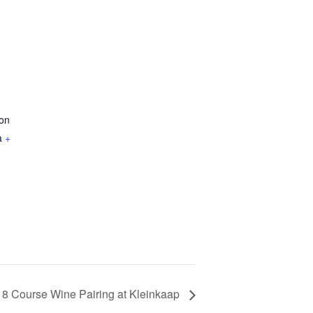
ion
a
+
8 Course Wine Pairing at Kleinkaap