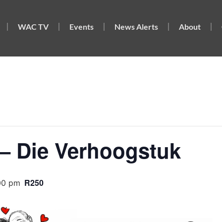
WAC TV
Events
News Alerts
About
– Die Verhoogstuk
R250
00 pm