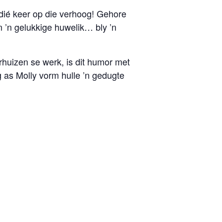
dié keer op die verhoog! Gehore
n ’n gelukkige huwelik… bly ’n
rhuizen se werk, is dit humor met
 as Molly vorm hulle ’n gedugte