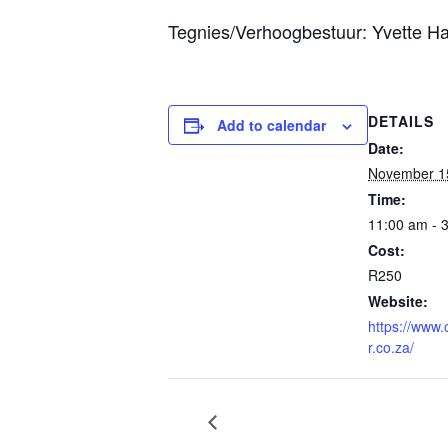
Tegnies/Verhoogbestuur: Yvette 
DETAILS
Add to calendar
Date:
November 1
Time:
11:00 am - 
Cost:
R250
Website:
https://www.
r.co.za/