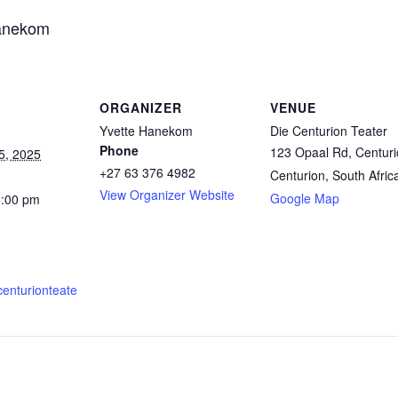
Hanekom
ORGANIZER
VENUE
Yvette Hanekom
Die Centurion Teater
Phone
123 Opaal Rd, Centur
5, 2025
+27 63 376 4982
Centurion
,
South Afric
View Organizer Website
Google Map
3:00 pm
centurionteate