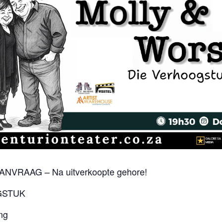
RAAG – Na uitverkoopte gehore!
GSTUK
ng